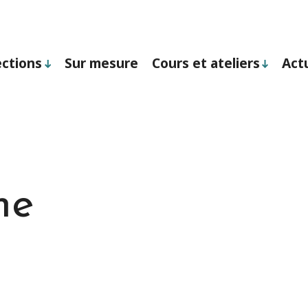
ections
Sur mesure
Cours et ateliers
Act
me